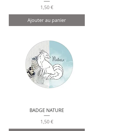
Prix
1,50 €
Ajouter au panier
BADGE NATURE
Prix
1,50 €