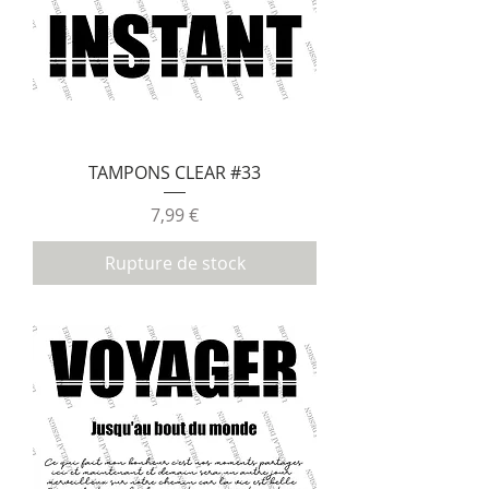
TAMPONS CLEAR #33
Prix
7,99 €
Rupture de stock