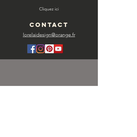
Cliquez ici
CONTACT
lorelaidesign@orange.fr
FRAIS DE PORT
FRANCE
Mondial Relais livré à domicile (7,90
€)
Points Relay (5,50 €)