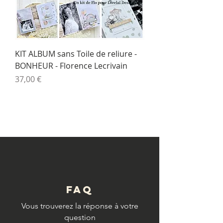
KIT ALBUM sans Toile de reliure -
BONHEUR - Florence Lecrivain
Prix
37,00 €
© Copyright
FAQ
Vous trouverez la réponse à votre
question