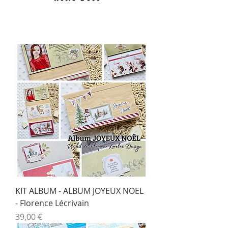
KIT ALBUM - ALBUM JOYEUX NOEL
- Florence Lécrivain
Prix
39,00 €