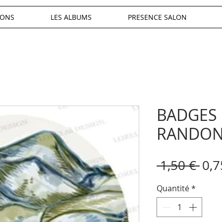
IONS
LES ALBUMS
PRESENCE SALON
BADGES
RANDON
Pri
 1,50 € 
0,7
orig
Quantité
*