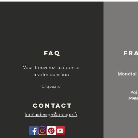
© Copyright
FAQ
FR
Vous trouverez la réponse
Mondial 
à votre question
Cliquez ici
Poi
Mondi
CONTACT
lorelaidesign@orange.fr