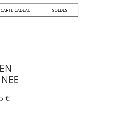
CARTE CADEAU
SOLDES
 EN
NEE
x
Prix
5 €
inal
promotionnel