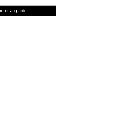
outer au panier
© Copyrig