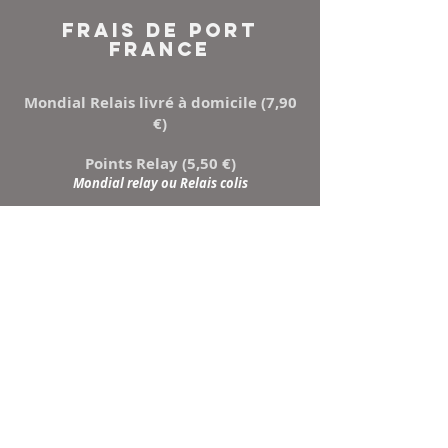
FRAIS DE PORT
FRANCE
Mondial Relais livré à domicile (7,90
€)
Points Relay (5,50 €)
Mondial relay ou Relais colis
NEWSLETTER
Inscrivez-vous à notre
liste de diffusion
Ne manquez aucune