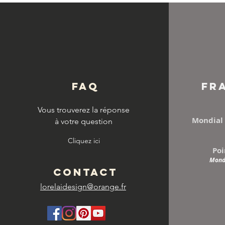
© Copyright
FAQ
FR
Vous trouverez la réponse
Mondial 
à votre question
Cliquez ici
Poi
Mondi
CONTACT
lorelaidesign@orange.fr