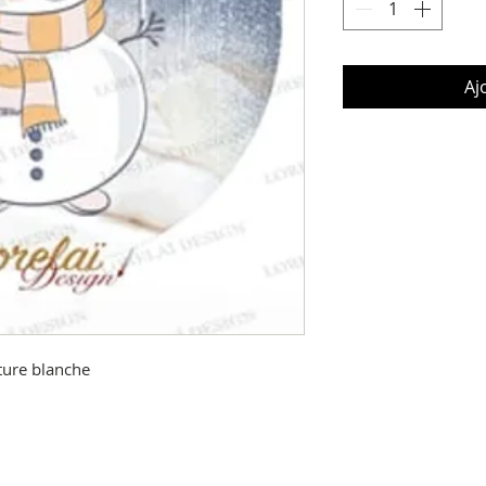
Aj
ure blanche