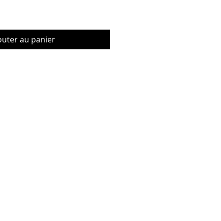
outer au panier
© Copyrig