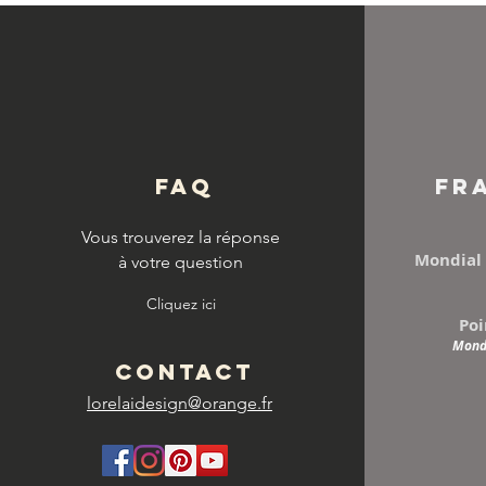
© Copyright
FAQ
FR
Vous trouverez la réponse
Mondial 
à votre question
Cliquez ici
Poi
Mondi
CONTACT
lorelaidesign@orange.fr