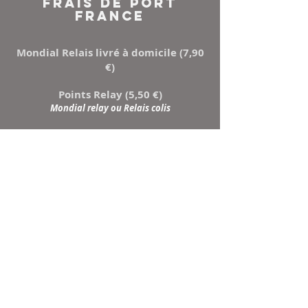
FRAIS DE PORT
FRANCE
Mondial Relais livré à domicile (7,90
€)
Points Relay (5,50 €)
Mondial relay ou Relais colis
NEWSLETTER
Inscrivez-vous à notre
liste de diffusion
Ne manquez aucune
actualité