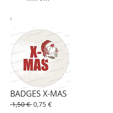
BADGES X-MAS
Prix
Prix
 1,50 € 
0,75 €
original
promotionnel