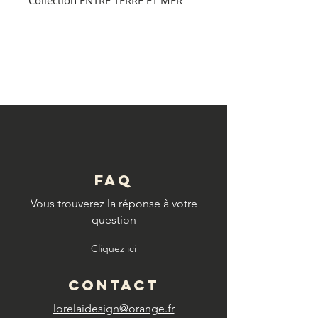
Collection ENTRE TERRE ET MER
© Copyright
FAQ
Vous trouverez la réponse à votre
question
Cliquez ici
CONTACT
lorelaidesign@orange.fr