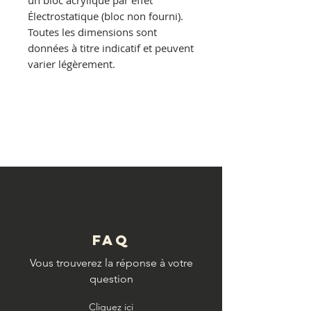
un bloc acrylique par effet
Électrostatique
(bloc non fourni).
Toutes les dimensions sont
données à titre indicatif et peuvent
varier légèrement.
© Copyright
FAQ
Vous trouverez la réponse à votre
question
Cliquez ici