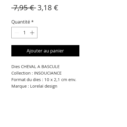
Prix
Prix
 7,95 € 
3,18 €
original
promotionnel
Quantité
*
Ajouter au panier
Dies CHEVAL A BASCULE
Collection : INSOUCIANCE
Format du dies : 10 x 2,1 cm env.
Marque : Lorelaï design
© Copyright