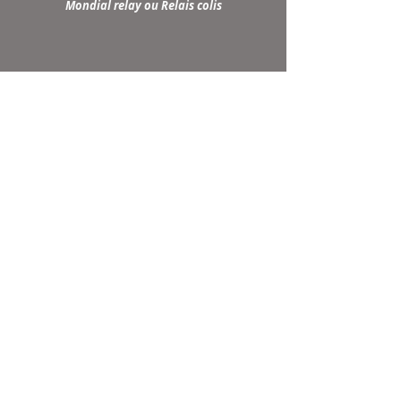
Mondial relay ou Relais colis
NEWSLETTER
Inscrivez-vous à notre
liste de diffusion
Ne manquez aucune
actualité
S`abonner maintenant