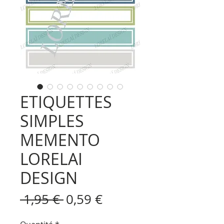
ETIQUETTES
SIMPLES
MEMENTO
LORELAI
DESIGN
Prix
Prix
 1,95 € 
0,59 €
original
promotionnel