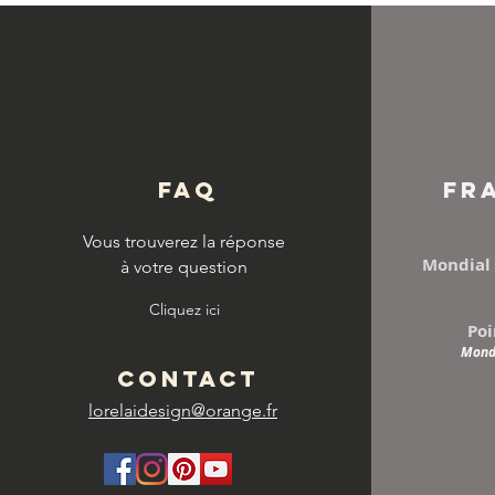
© Copyright
FAQ
FR
Vous trouverez la réponse
Mondial 
à votre question
Cliquez ici
Poi
Mondi
CONTACT
lorelaidesign@orange.fr