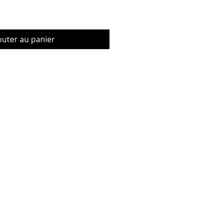
outer au panier
© Copyrig