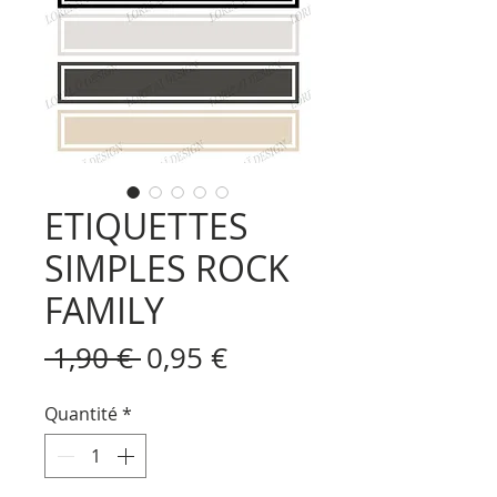
ETIQUETTES
SIMPLES ROCK
FAMILY
Prix
Prix
 1,90 € 
0,95 €
original
promotionnel
Quantité
*