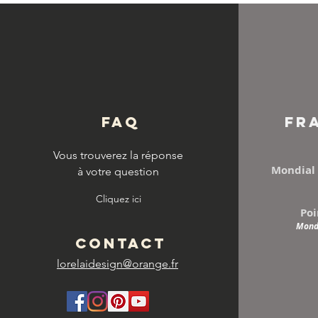
© Copyright
FAQ
FR
Vous trouverez la réponse
Mondial 
à votre question
Cliquez ici
Poi
Mondi
CONTACT
lorelaidesign@orange.fr