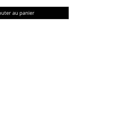
outer au panier
© Copyrig