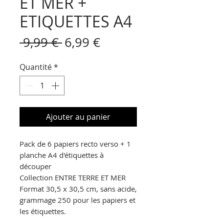
ET MER +
ETIQUETTES A4
Prix
Prix
 9,99 € 
6,99 €
original
promotionnel
Quantité
*
Ajouter au panier
Pack de 6 papiers recto verso + 1
planche A4 d'étiquettes à
découper
Collection ENTRE TERRE ET MER
Format 30,5 x 30,5 cm, sans acide,
grammage 250 pour les papiers et
les étiquettes.