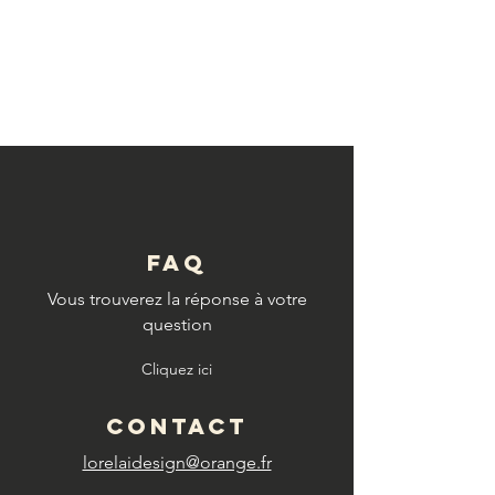
© Copyright
FAQ
Vous trouverez la réponse à votre
question
Cliquez ici
CONTACT
lorelaidesign@orange.fr