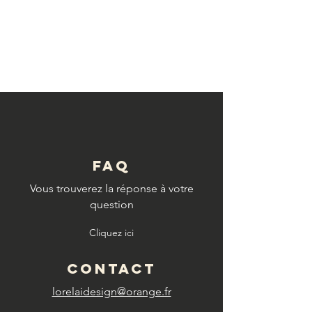
© Copyright
FAQ
Vous trouverez la réponse à votre
question
Cliquez ici
CONTACT
lorelaidesign@orange.fr