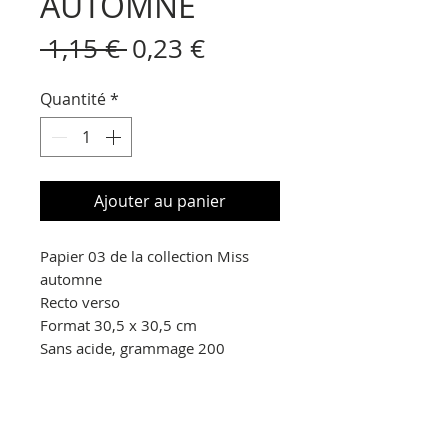
AUTOMNE
Prix
Prix
 1,15 € 
0,23 €
original
promotionnel
Quantité
*
Ajouter au panier
Papier 03 de la collection Miss
automne
Recto verso
Format 30,5 x 30,5 cm
Sans acide, grammage 200
© Copyright