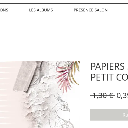
IONS
LES ALBUMS
PRESENCE SALON
PAPIERS
PETIT C
Pri
 1,30 € 
0,3
orig
Ru