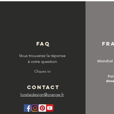
© Copyright
FAQ
FR
Vous trouverez la réponse
Mondial 
à votre question
Cliquez ici
Poi
Mondi
CONTACT
lorelaidesign@orange.fr