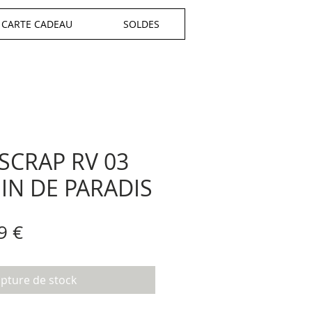
CARTE CADEAU
SOLDES
 SCRAP RV 03
OIN DE PARADIS
x
Prix
9 €
inal
promotionnel
pture de stock