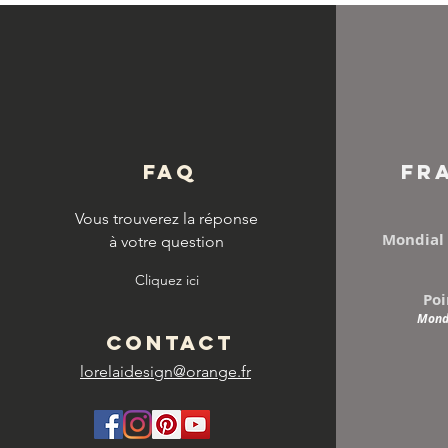
© Copyright
FAQ
FR
Vous trouverez la réponse
Mondial 
à votre question
Cliquez ici
Poi
Mondi
CONTACT
lorelaidesign@orange.fr