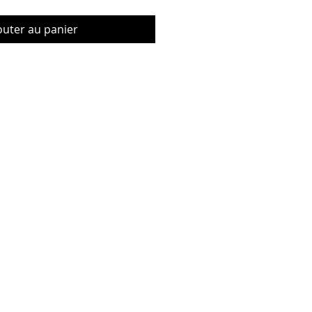
outer au panier
© Copyrig