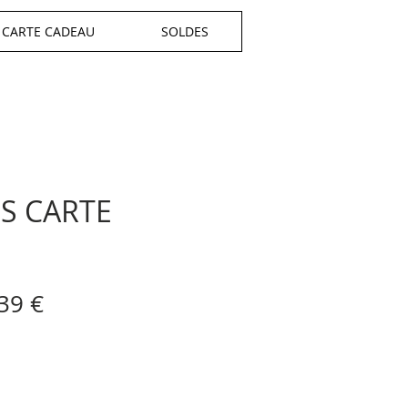
CARTE CADEAU
SOLDES
S CARTE
E
ix
Prix
39 €
iginal
promotionnel