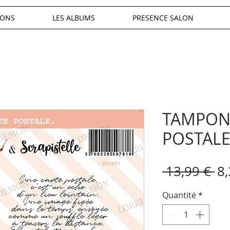
IONS
LES ALBUMS
PRESENCE SALON
TAMPON
POSTAL
Pr
 13,99 € 
8,
or
Quantité
*