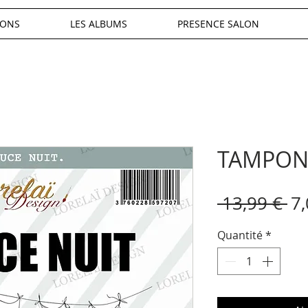
IONS
LES ALBUMS
PRESENCE SALON
TAMPON
Pr
 13,99 € 
7,
or
Quantité
*