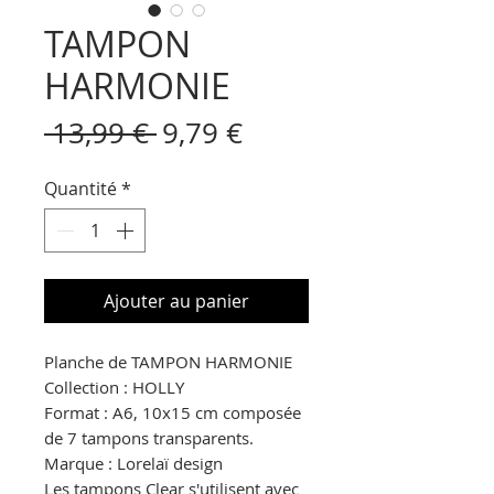
TAMPON
HARMONIE
Prix
Prix
 13,99 € 
9,79 €
original
promotionnel
Quantité
*
Ajouter au panier
Planche de TAMPON HARMONIE
Collection :
HOLLY
Format : A6, 10x15 cm composée
de 7 tampons transparents.
Marque : Lorelaï design
Les tampons Clear s'utilisent avec