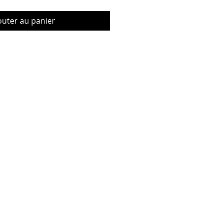
outer au panier
© Copyrig