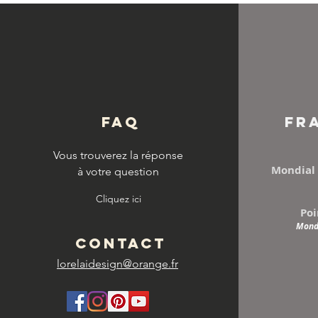
© Copyright
FAQ
FR
Vous trouverez la réponse
Mondial 
à votre question
Cliquez ici
Poi
Mondi
CONTACT
lorelaidesign@orange.fr