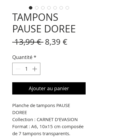
TAMPONS
PAUSE DOREE
Prix
Prix
 13,99 € 
8,39 €
original
promotionnel
Quantité
*
Ajouter au panier
Planche de tampons
PAUSE
DOREE
Collection :
CARNET D'EVASION
Format : A6, 10x15 cm composée
de 7 tampons transparents.