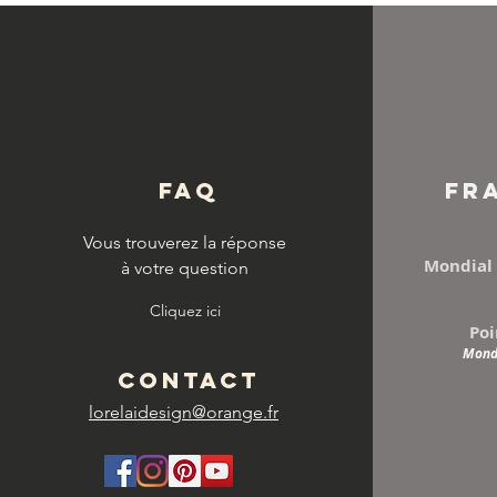
© Copyright
FAQ
FR
Vous trouverez la réponse
Mondial 
à votre question
Cliquez ici
Poi
Mondi
CONTACT
lorelaidesign@orange.fr