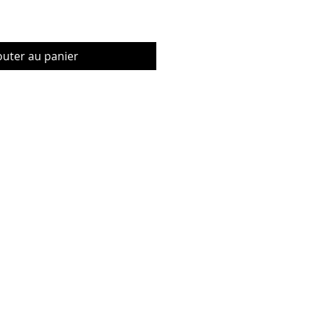
outer au panier
© Copyrig