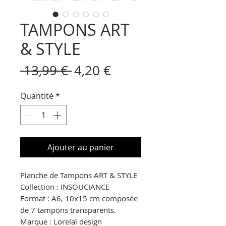
TAMPONS ART
& STYLE
Prix
Prix
 13,99 € 
4,20 €
original
promotionnel
Quantité
*
Ajouter au panier
Planche de Tampons ART & STYLE
Collection : INSOUCIANCE
Format : A6, 10x15 cm composée
de 7 tampons transparents.
Marque : Lorelaï design