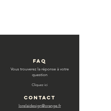
© Copyright
FAQ
Vous trouverez la réponse à votre
question
Cliquez ici
CONTACT
lorelaidesign@orange.fr