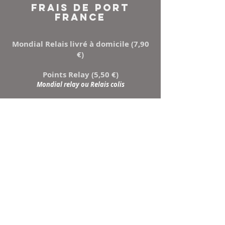
FRAIS DE PORT
FRANCE
Mondial Relais livré à domicile (7,90
€)
Points Relay (5,50 €)
Mondial relay ou Relais colis
NEWSLETTER
Inscrivez-vous à notre
liste de diffusion
Ne manquez aucune
actualité