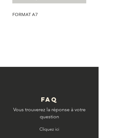
FORMAT A7
© Copyright
FAQ
Vous trouverez la réponse à votre
question
Cliquez ici