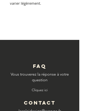
varier légèrement.
© Copyright
FAQ
Vous trouverez la réponse à votre
question
Cliquez ici
CONTACT
lorelaidesign@orange.fr