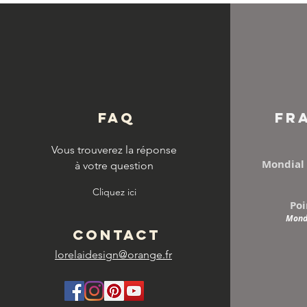
© Copyright
FAQ
FR
Vous trouverez la réponse
Mondial 
à votre question
Cliquez ici
Poi
Mondi
CONTACT
lorelaidesign@orange.fr