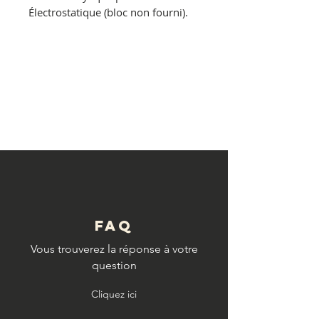
Électrostatique
(bloc non fourni).
© Copyright
FAQ
Vous trouverez la réponse à votre
question
Cliquez ici