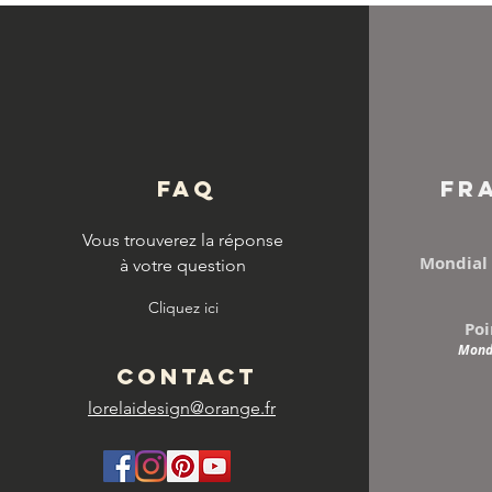
© Copyright
FAQ
FR
Vous trouverez la réponse
Mondial 
à votre question
Cliquez ici
Poi
Mondi
CONTACT
lorelaidesign@orange.fr