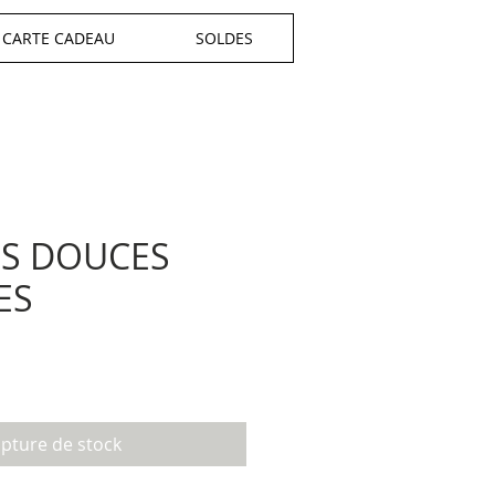
CARTE CADEAU
SOLDES
S DOUCES
ES
x
pture de stock