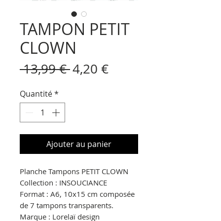
TAMPON PETIT
CLOWN
Prix
Prix
 13,99 € 
4,20 €
original
promotionnel
Quantité
*
Ajouter au panier
Planche Tampons PETIT CLOWN
Collection : INSOUCIANCE
Format : A6, 10x15 cm composée
de 7 tampons transparents.
Marque : Lorelaï design